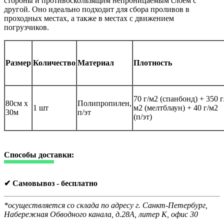
стороны и противоскользящим непроницаемым слоем с
другой. Оно идеально подходит для сбора проливов в
проходных местах, а также в местах с движением
погрузчиков.
Размер
Количество
Материал
Плотность
70 г/м2 (спанбонд) + 350 г
80см х
Полипропилен,
1 шт
м2 (мелтблаун) + 40 г/м2
30м
п/эт
(п/эт)
Способы доставки:
✔ Самовывоз - бесплатно
*осуществляется со склада по адресу г. Санкт-Петербург,
Набережная Обводного канала, д.28А, литер К, офис 30