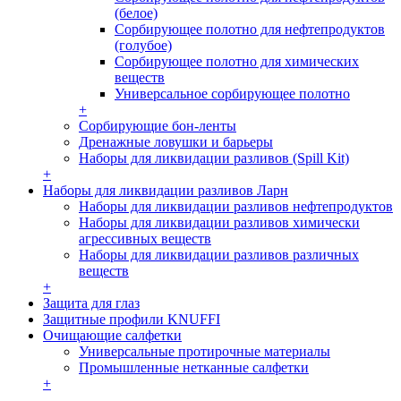
(белое)
Сорбирующее полотно для нефтепродуктов
(голубое)
Сорбирующее полотно для химических
веществ
Универсальное сорбирующее полотно
+
Сорбирующие бон-ленты
Дренажные ловушки и барьеры
Наборы для ликвидации разливов (Spill Kit)
+
Наборы для ликвидации разливов Ларн
Наборы для ликвидации разливов нефтепродуктов
Наборы для ликвидации разливов химически
агрессивных веществ
Наборы для ликвидации разливов различных
веществ
+
Защита для глаз
Защитные профили KNUFFI
Очищающие салфетки
Универсальные протирочные материалы
Промышленные нетканные салфетки
+