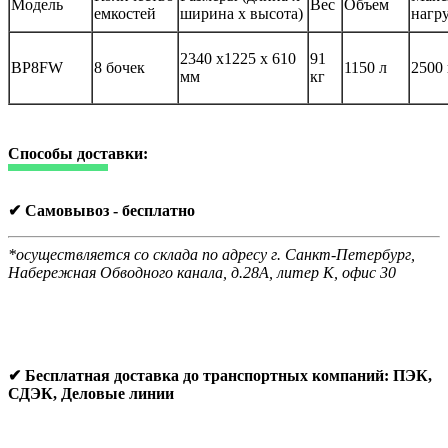
Модель
Вес
Объем
емкостей
ширина х высота)
нагр
2340 х1225 х 610
91
BP8FW
8 бочек
1150 л
2500 
мм
кг
Способы доставки:
✔ Самовывоз - бесплатно
*осуществляется со склада по адресу г. Санкт-Петербург,
Набережная Обводного канала, д.28А, литер К, офис 30
✔ Бесплатная доставка до транспортных компаний: ПЭК,
СДЭК, Деловые линии