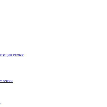
изации утечек
тележки
к