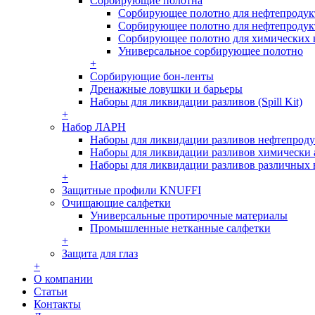
Сорбирующие полотна
Сорбирующее полотно для нефтепродукт
Сорбирующее полотно для нефтепродукт
Сорбирующее полотно для химических 
Универсальное сорбирующее полотно
+
Сорбирующие бон-ленты
Дренажные ловушки и барьеры
Наборы для ликвидации разливов (Spill Kit)
+
Набор ЛАРН
Наборы для ликвидации разливов нефтепроду
Наборы для ликвидации разливов химически 
Наборы для ликвидации разливов различных 
+
Защитные профили KNUFFI
Очищающие салфетки
Универсальные протирочные материалы
Промышленные нетканные салфетки
+
Защита для глаз
+
О компании
Статьи
Контакты