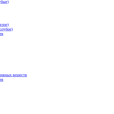
убые)
елое)
олубое)
тв
сивных веществ
тв