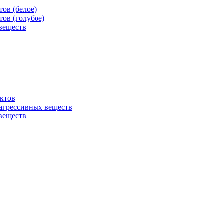
ов (белое)
ов (голубое)
веществ
ктов
агрессивных веществ
веществ