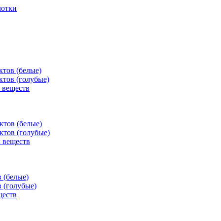
лотки
тов (белые)
тов (голубые)
 веществ
тов (белые)
тов (голубые)
 веществ
 (белые)
 (голубые)
ществ