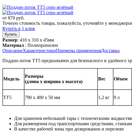
от
870
руб.
Точную стоимость товара, пожалуйста, уточняйте у менеджеров
Купить в 1 клик
Размер
: 410 х 310 х 45мм
Материал
: Полипропилен
Описание
Характеристики
Примеры применения
Доставка
Поддон-лоток TT5 предназначен для безопасного и удобного х
Размеры
Модель
Вес
Объем
(длина х ширина х высота)
TT5
790 x 400 х 50 мм
1,2 кг
9 л
Для хранения небольшой тары с техническими жидкостя
Для размещения под транспортными средствами, станка
В качестве рабочей зоны при дозировании и переливе