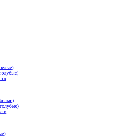
белые)
голубые)
ств
белые)
голубые)
ств
ые)