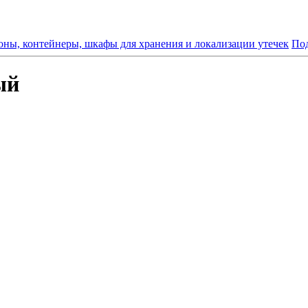
ны, контейнеры, шкафы для хранения и локализации утечек
По
ый