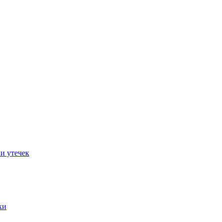
и утечек
ки