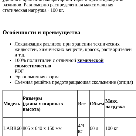
разливов. Равномерно распределенная максимальная
статическая нагрузка - 100 кг.
Особенности и преимущества
Локализация разливов при хранении технических
жидкостей, химических веществ, красок, растворителей
и т.д.
100% полиэтилен с отличной
химической
совместимостью
PDF
Эргономичная форма
Съёмная решётка предотвращающая скольжение (опция)
Размеры
Макс.
Модель
(длина х ширина х
Вес
Объем
нагрузка
высота)
4/9
LABR60
805 x 640 x 150 мм
60 л
100 кг
кг