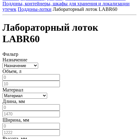
Поддоны, контейнеры, шкафы для хранения и локализации
утечек
Поддоны-лотки
Лабораторный лоток LABR60
Лабораторный лоток
LABR60
Фильтр
Назначение
Объем, л
Материал
Длина, мм
Ширина, мм
Высота, мм